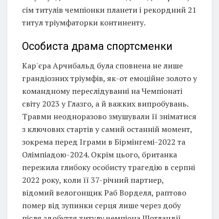
сім титулів чемпіонки планети і рекордний 21
титул тріумфаторки континенту.
Особиста драма спортсменки
Кар'єра Арчибальд була сповнена не лише
грандіозних тріумфів, як-от емоційне золото у
командному переслідуванні на Чемпіонаті
світу 2023 у Глазго, а й важких випробувань.
Травми неодноразово змушували її зніматися
з ключових стартів у самий останній момент,
зокрема перед Іграми в Бірмінгемі-2022 та
Олімпіадою-2024. Окрім цього, британка
пережила глибоку особисту трагедію в серпні
2022 року, коли її 37-річний партнер,
відомий велогонщик Раб Ворделл, раптово
помер від зупинки серця лише через добу
після здобуття титулу чемпіона Шотландії.