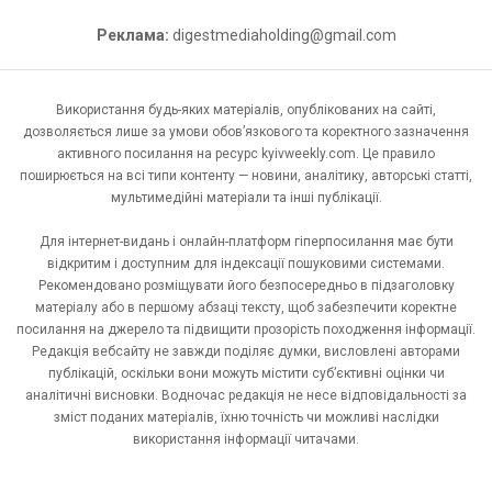
Реклама:
digestmediaholding@gmail.com
Використання будь-яких матеріалів, опублікованих на сайті,
дозволяється лише за умови обов’язкового та коректного зазначення
активного посилання на ресурс kyivweekly.com. Це правило
поширюється на всі типи контенту — новини, аналітику, авторські статті,
мультимедійні матеріали та інші публікації.
Для інтернет-видань і онлайн-платформ гіперпосилання має бути
відкритим і доступним для індексації пошуковими системами.
Рекомендовано розміщувати його безпосередньо в підзаголовку
матеріалу або в першому абзаці тексту, щоб забезпечити коректне
посилання на джерело та підвищити прозорість походження інформації.
Редакція вебсайту не завжди поділяє думки, висловлені авторами
публікацій, оскільки вони можуть містити суб’єктивні оцінки чи
аналітичні висновки. Водночас редакція не несе відповідальності за
зміст поданих матеріалів, їхню точність чи можливі наслідки
використання інформації читачами.