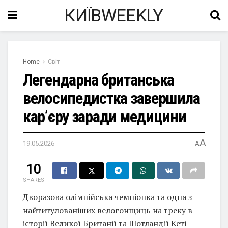
КИЇВWEEKLY
Home
Світ
Легендарна британська
велосипедистка завершила
кар’єру заради медицини
A
19.05.2026
A
10
SHARES
Дворазова олімпійська чемпіонка та одна з
найтитулованіших велогонщиць на треку в
історії Великої Британії та Шотландії Кеті