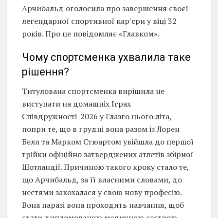
Арчибальд оголосила про завершення своєї
легендарної спортивної кар'єри у віці 32
років. Про це повідомляє «Главком».
Чому спортсменка ухвалила таке
рішення?
Титулована спортсменка вирішила не
виступати на домашніх Іграх
Співдружності-2026 у Глазго цього літа,
попри те, що в грудні вона разом із Лорен
Белл та Марком Стюартом увійшла до першої
трійки офіційно затверджених атлетів збірної
Шотландії. Причиною такого кроку стало те,
що Арчибальд, за її власними словами, до
нестями закохалася у свою нову професію.
Вона наразі вона проходить навчання, щоб
стати дипломованою медичною сестрою.