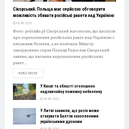
Сікорський: Польща має серйозно обговорити
можливість збивати російські ракети над Україною
06.08.2026
Фото: polradio.pl Сікорський наголосив, що дискусія
про перехоплення російських ракет над Україною є
питанням безпеки, а не політики. Міністр
закордонних справ Польщі Радослав Сікорський
заявив, що питання перехоплення російських
ракет...
DETAILS
READ MORE
У Києві та області оголошено
надзвичайну пожежну небезпеку
06.08.2026
У Литві заявили, що росія може
атакувати Балтію захопленими
українськими дронами
06.08.2026