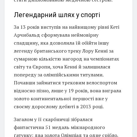
Легендарний шлях у спорті
За 13 років виступів на найвищому рівні Кеті
Арчибальд сформувала неймовірну
спадщину, яка дозволила їй обійти іншу
легенду британського треку Лору Кенні за
сумарною кількістю нагород на чемпіонатах
світу та Європи, хоча Кенні й залишилася
попереду за олімпійськими титулами.
Почавши займатися трековим велоспортом
відносно пізно, лише у 19 років, вона виграла
золото континентальної першості вже у
своєму дорослому дебюті в 2013 році.
Загалом у її скарбничці зібралася
фантастична 51 медаль міжнародного
ґатунку: два золота Олімпіад та одне срібло,