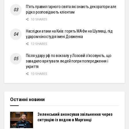
П’ять правил гарного свята які знають декоратори але
рідко розповідають клієнтам
10 SHARES
Наслідки атаки на Київ: горять МАФи на Шулявці, під
ударом кіностудія імені Довженка
12 SHARES
Після удару рф по вокзалу у Лозовій з'ясовують, що
завадило врятувати людей попри попередження і
укриття
10 SHARES
Останні новини
Зеленський анонсував звільнення через
ситуацію із водою в Марганці